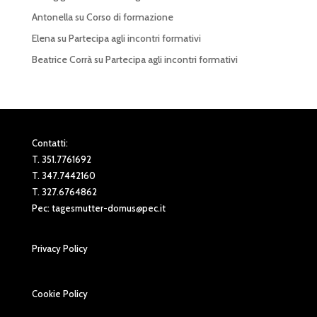
Antonella
su
Corso di formazione
Elena
su
Partecipa agli incontri formativi
Beatrice Corrà
su
Partecipa agli incontri formativi
Contatti:
T. 351.7761692
T. 347.7442160
T. 327.6764862
Pec:
tagesmutter-domus@pec.it
Privacy Policy
Cookie Policy